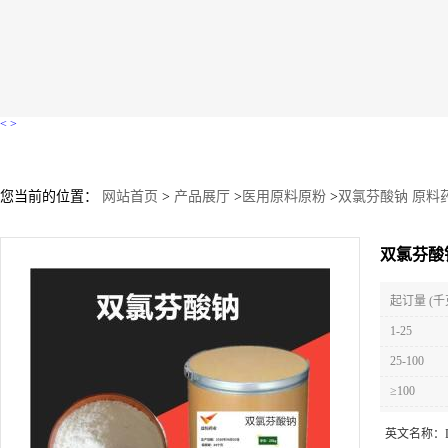
<
>
您当前的位置：
网站首页
>
产品展厅
>
医用原料原粉
>
双氯芬酸钠 原料药原
双氯芬酸钠
起订量 (千
1-25
25-100
≥100
英文名称：