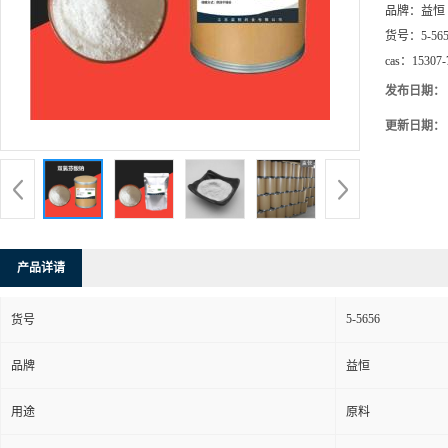
品牌：
益恒
货号：
5-56
cas：
15307-
发布日期：
更新日期：
产品详请
5-5656
货号
品牌
益恒
用途
原料