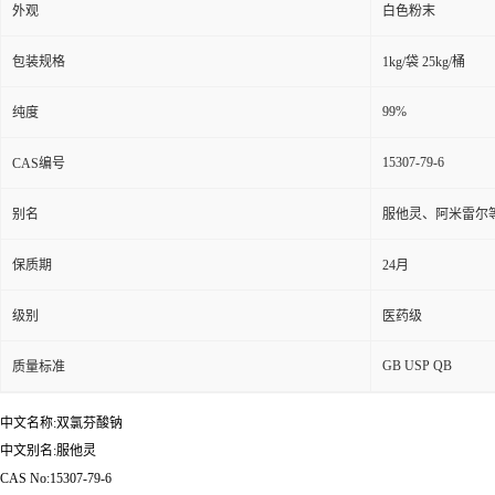
外观
白色粉末
包装规格
1kg/袋 25kg/桶
99%
纯度
15307-79-6
CAS编号
别名
服他灵、阿米雷尔
保质期
24月
级别
医药级
GB USP QB
质量标准
中文名称:双氯芬酸钠
中文别名:服他灵
CAS No:15307-79-6