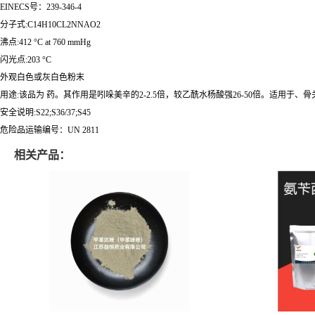
EINECS号：239-346-4
分子式:C14H10CL2NNAO2
沸点:412 °C at 760 mmHg
闪光点:203 °C
外观白色或灰白色粉末
用途:该品为 药。其作用是吲哚美辛的2-2.5倍，较乙酰水杨酸强26-50倍。适用于
安全说明:S22;S36/37;S45
危险品运输编号：UN 2811
相关产品：