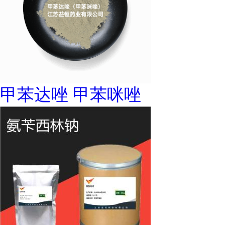
甲苯达唑 甲苯咪唑