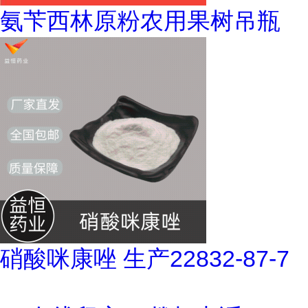
氨苄西林原粉农用果树吊瓶
硝酸咪康唑 生产22832-87-7